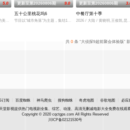
5.0
更新至第20260806期
9.0
更新至第20260806期
3.
五十公里桃花坞6
中餐厅第十季
的滚烫初心不变！将“见天地之广阔，解民生之多
的美食竞技类真人秀 ，由何浩楠、黄渤、吕严、马頔等人为嘉宾。
节目以“城市角落”为主题，集结15位多元坞民通过21天的共同生活与
2026 / 大陆 / 黄晓明,王俊凯
共
0
条 “大侦探9超前聚会体验版” 
S订阅
百度蜘蛛
神马爬虫
搜狗蜘蛛
奇虎地图
谷歌地图
必应
天堂影视
提供热门电视剧全集、综艺、动漫、高清无删减电影大全免费在线观
Copyright © 2020 cqctgps.com All Rights Reserved
川ICP备02121530号