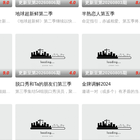
9.0
更新至第20260806期
4.0
更新至第20260803期
8.
地球超新鲜第二季
半熟恋人第五季
凌赫、丁程鑫、周柯宇组成的玩家团将共同进入游戏世
全新升级！厨神级的美味将持续上演，每一道都值得期待，已经盼着开宴瞬间的
《地球超新鲜》第二季继续以快乐解压为核心基调，开启“地球团”的
命定指引，赤诚相爱。第五季将
9.0
更新至第20260806期
4.0
更新至第20260805期
9.
脱口秀和Ta的朋友们第三季
金牌调解2024
车椰子们，通过在途径补给站完成挑战任务，获取里
# #姐姐当家# 第二季惊喜回归，看姐姐们如何见招拆招，畅聊人生的酸甜苦辣。观
第三季集结54组脱口秀演员，聚集资深老人和新锐潜力新人，阵容多元
邀请一对（或多个）有矛盾的当