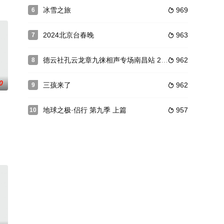
冰雪之旅
969
6

2024北京台春晚
963
7

德云社孔云龙章九徕相声专场南昌站 2025
962
8

0
三孩来了
962
9

地球之极·侣行 第九季 上篇
957
10

开启全新