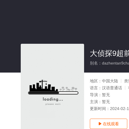
大侦探9超
别名：dazhentan9chao
地区：
中国大陆
类
语言：
汉语普通话
导演：
暂无
主演：
暂无
更新时间：
2024-02-
在线观看
