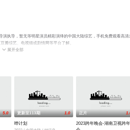
导演执导，暂无等明星演员精彩演绎的中国大陆综艺，手机免费观看高清
至豆瓣综艺、电视猫或剧情网等平台了解。
展开全部

5.0
更新至113期
1.0
正片
1.
哗计划
2023跨年晚会-湖南卫视跨
会