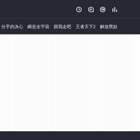




分手的决心
瞬息全宇宙
跟我走吧
王者天下2
解放黑奴