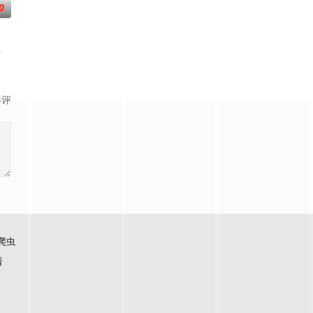
0
亲手建造，探索"在不够理想的
,昆凌,靳梦佳,张雅琪,林述巍,戴军,瞿颖,汪涵,尹浩宇,袁一琦
影评
爬虫
看