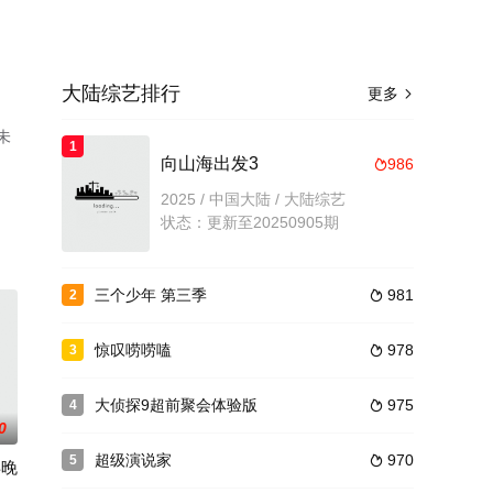
大陆综艺排行
更多

未
1
向山海出发3
986

2025 / 中国大陆 / 大陆综艺
状态：更新至20250905期
三个少年 第三季
981
2

惊叹唠唠嗑
978
3

大侦探9超前聚会体验版
975
4

0
超级演说家
970
5

年晚