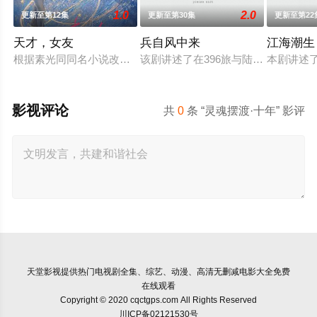
1.0
2.0
更新至第12集
更新至第30集
更新至第22
天才，女友
兵自风中来
江海潮生
根据素光同同名小说改编。江逾白长大以后，林知夏忽然对他说
该剧讲述了在396旅与陆军步兵学院
本剧讲述
影视评论
共
0
条 “灵魂摆渡·十年” 影评
天堂影视
提供热门电视剧全集、综艺、动漫、高清无删减电影大全免费
在线观看
Copyright © 2020 cqctgps.com All Rights Reserved
川ICP备02121530号