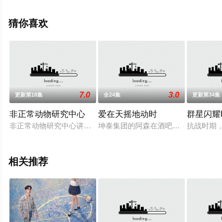
敦明,朱超艺,杨子睿,马凡丁,李羽桐,贝勒,闫可欣,田广宇,郭
信如,姜馥颐,顾振翔,美懿,芮佩怡等明星演员精彩演绎的中
猜你喜欢
国大陆电视剧，手机免费观看高清未删减完整版电视剧全
集就上天堂电影网，更多相关信息可移步至豆瓣电视剧、
电视猫或剧情网等平台了解。
7.0
3.0
更新第18集
全24集
更新第34集
。
非正常动物研究中心
爱在天摇地动时
群星闪耀
非正常动物研究中心讲述了一个神奇动物园里的疯狂医生和其菜
坤泰集团的阿森在酒吧与陪酒女零一
抗战时期
相关推荐