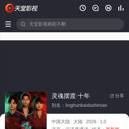






灵魂摆渡·十年
分享

别名：linghunbaidushinian
中国大陆
大陆
2026
1.0