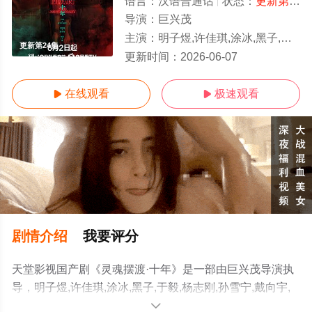
语言：
汉语普通话
状态：
更新第24集
导演：
巨兴茂
主演：
明子煜,许佳琪,涂冰,黑子,于毅,杨志刚,孙雪宁,戴向宇,陈冠英,边程,刘智扬,肖茵,王艺禅,李洛伊,韩潇珧,
更新第24集
更新时间：
2026-06-07
在线观看
极速观看


剧情介绍
我要评分
天堂影视国产剧《灵魂摆渡·十年》是一部由巨兴茂导演执
导，明子煜,许佳琪,涂冰,黑子,于毅,杨志刚,孙雪宁,戴向宇,
陈冠英,边程,刘智扬,肖茵,王艺禅,李洛伊,韩潇珧,简宇熙,邹
