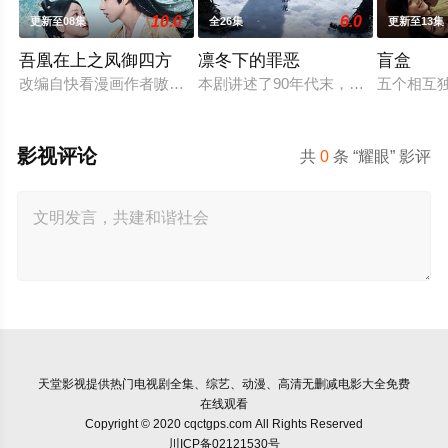
10.0
6.0
更新至08集
全26集
更新至13集
吾凰在上之凤御四方
凛冬下的罪恶
盲盒
改编自快看漫画作者嗷小泽的独家连载漫画《吾凰在上》。现代少
本剧讲述了90年代末，怒河市刑侦支
五个相互
影视评论
共
0
条 “耀眼” 影评
天堂影视
提供热门电视剧全集、综艺、动漫、高清无删减电影大全免费
在线观看
Copyright © 2020 cqctgps.com All Rights Reserved
川ICP备02121530号