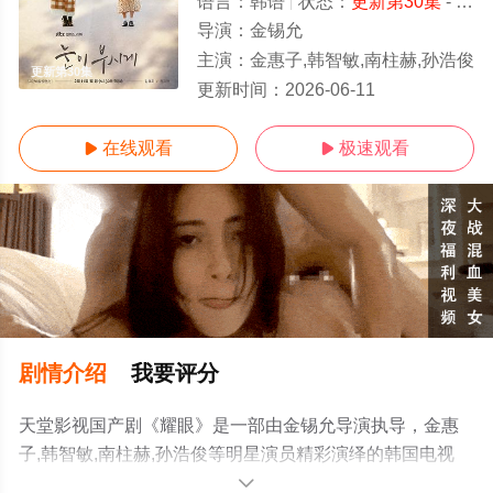
语言：
韩语
状态：
更新第30集
- 免费在线观看
导演：
金锡允
主演：
金惠子,韩智敏,南柱赫,孙浩俊
更新第30集
更新时间：
2026-06-11
在线观看
极速观看


剧情介绍
我要评分
天堂影视国产剧《耀眼》是一部由金锡允导演执导，金惠
子,韩智敏,南柱赫,孙浩俊等明星演员精彩演绎的韩国电视
剧，手机免费观看高清未删减完整版电视剧全集就上天堂
