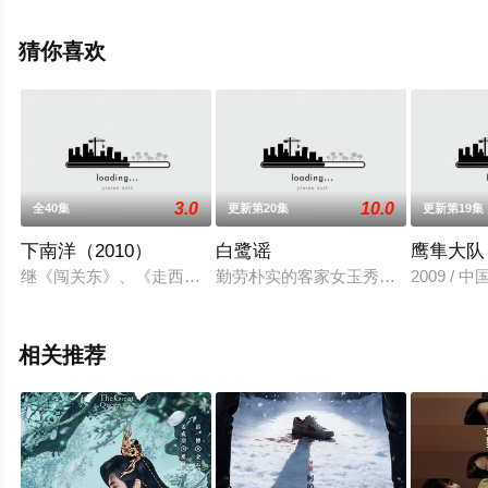
电影网，更多相关信息可移步至豆瓣电视剧、电视猫或剧
情网等平台了解。
猜你喜欢
。
3.0
10.0
全40集
更新第20集
更新第19集
下南洋（2010）
白鹭谣
鹰隼大队
继《闯关东》、《走西口》后，“中国近代史上最著名的三次人口
勤劳朴实的客家女玉秀莲，嫁给赣南
2009 / 
相关推荐