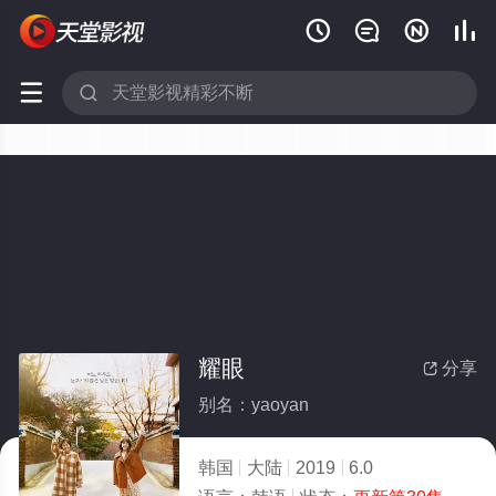






耀眼
分享

别名：yaoyan
韩国
大陆
2019
6.0