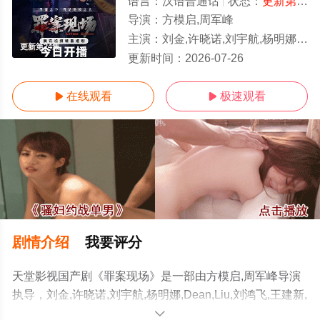
语言：
汉语普通话
状态：
更新第24集
导演：
方模启,周军峰
主演：
刘金,许晓诺,刘宇航,杨明娜,Dean,Liu,刘鸿飞,王建新,陈梦瑶,赵美钧,洛嘉,田媛,戚彩,童心,张程诗
更新第24集
更新时间：
2026-07-26
在线观看
极速观看


剧情介绍
我要评分
天堂影视国产剧《罪案现场》是一部由方模启,周军峰导演
执导，刘金,许晓诺,刘宇航,杨明娜,Dean,Liu,刘鸿飞,王建新,
陈梦瑶,赵美钧,洛嘉,田媛,戚彩,童心,张程诗晴,费贝贝,李长
