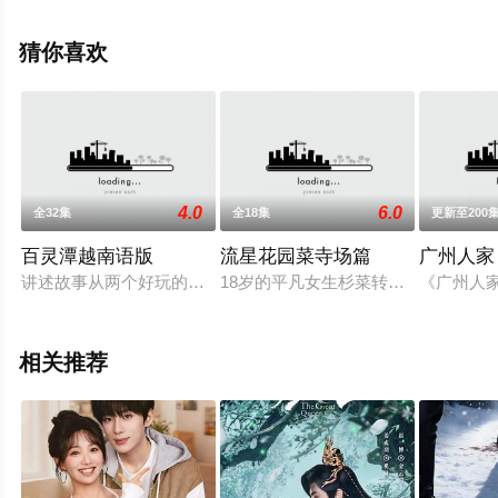
怿,方之郅,赵铁钢,曾建国等明星演员精彩演绎的中国大陆电
视剧，手机免费观看高清未删减完整版电视剧全集就上天
猜你喜欢
堂电影网，更多相关信息可移步至豆瓣电视剧、电视猫或
剧情网等平台了解。
4.0
6.0
全32集
全18集
更新至200
。
百灵潭越南语版
流星花园菜寺场篇
广州人家
讲述故事从两个好玩的男女主被绑在一起，去收集物灵的宿书开
18岁的平凡女生杉菜转入了精英学
《广州人
相关推荐