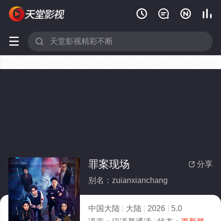






罪案现场
分享

别名：zuianxianchang
中国大陆
大陆
2026
5.0