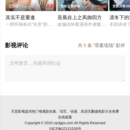
10.0
10.0
已完结
更新至第06集
更新至第18
其实不是重逢
吾凰在上之凤御四方
凛冬下的
一群怀揣各自“失意”的年轻人，在沿海小城南安相遇相知，他们
改编自快看漫画作者嗷小泽的独家连
本剧讲述
影视评论
共
0
条 “罪案现场” 影评
天堂影视
提供热门电视剧全集、综艺、动漫、高清无删减电影大全免费
在线观看
Copyright © 2020 cqctgps.com All Rights Reserved
川ICP备02121530号