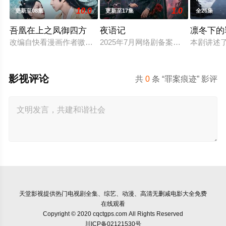
10.0
1.0
更新至08集
更新至17集
全26集
吾凰在上之凤御四方
夜语记
凛冬下的
改编自快看漫画作者嗷小泽的独家连载漫画《吾凰在上》。现代少
2025年7月网络剧备案当代 都市 海
本剧讲述
影视评论
共
0
条 “罪案痕迹” 影评
天堂影视
提供热门电视剧全集、综艺、动漫、高清无删减电影大全免费
在线观看
Copyright © 2020 cqctgps.com All Rights Reserved
川ICP备02121530号