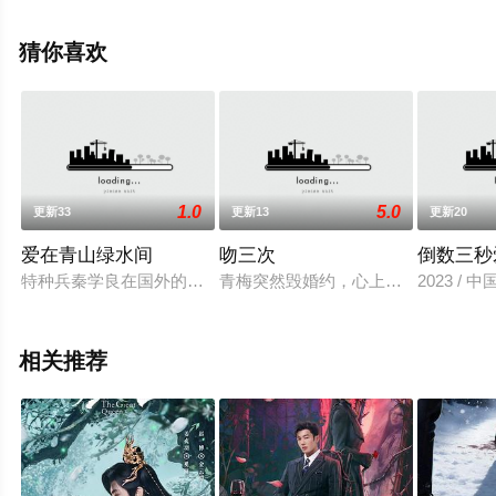
费观看高清未删减完整版电视剧全集就上天堂电影网，更
多相关信息可移步至豆瓣电视剧、电视猫或剧情网等平台
猜你喜欢
了解。
。
1.0
5.0
更新33
更新13
更新20
爱在青山绿水间
吻三次
倒数三秒
特种兵秦学良在国外的维和演习中意外受伤，自愿退伍回到家乡
青梅突然毁婚约，心上人竟被自己妹
2023 / 
相关推荐