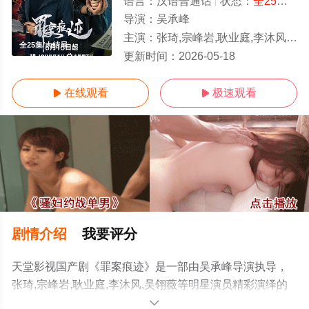
语言：
汉语普通话
状态：
全25集
- 
导演：
吴承峰
主演：
张琦,宗峰岩,耿业庭,李沐风,吴翎薇
全25集/大结局
更新时间：
2026-05-18
在线观看
极速观看


剧情介绍
我要评分
天堂影视国产剧《罪案痕迹》是一部由吴承峰导演执导，
张琦,宗峰岩,耿业庭,李沐风,吴翎薇等明星演员精彩演绎的
中国大陆电视剧，大结局剧情已揭晓（全25集），手机免
