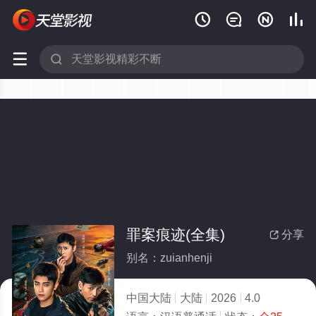






罪案痕迹(全集)
分享

别名：zuianhenji
中国大陆
大陆
2026
4.0