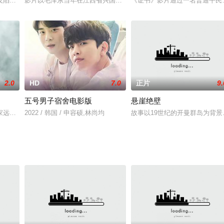
设并在水库工地上举行婚礼的故事。
及陷入其中的人们的自省过程，告诫大家应该远离毒品，珍爱生命。
影片以毛泽东当年在江西省兴国县长冈乡进行农村调查的生活经历为
《证书》影片通过一名普通平民
2.0
HD
7.0
正片
9.
五号男子宿舍电影版
悬崖绝壁
部受伤，在那之后每晚做梦都梦见同一个情景，深夜，
家远藤周作的同名小说。故事发生在德川幕府时代禁教令下长崎附近的小村子，
2022 / 韩国 / 申容硕,林尚均
故事以19世纪的开曼群岛为背