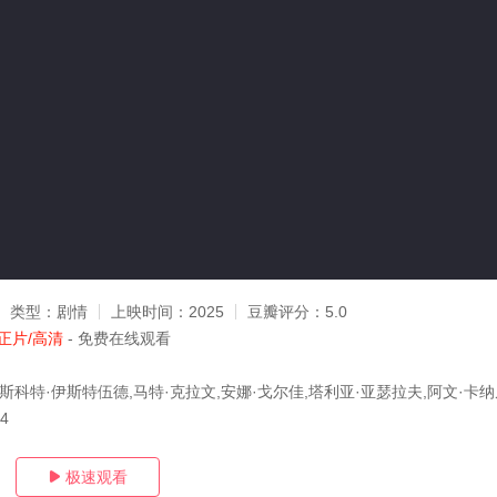
类型：
剧情
上映时间：
2025
豆瓣评分：
5.0
正片/高清
- 免费在线观看
,斯科特·伊斯特伍德,马特·克拉文,安娜·戈尔佳,塔利亚·亚瑟拉夫,阿文·卡纳
14
极速观看
