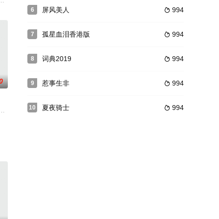
背景，反映毛泽东同志在担任中华苏维埃主席期间
寻找自己尊严的过程，善意地讽刺了人性的弱点，彰显了小人物身上不甚引人
屏风美人
994
6

孤星血泪香港版
994
7

词典2019
994
8

0
惹事生非
994
9

夏夜骑士
994
10

一个葡萄牙
景，索尔达娜饰演居住在加勒比海地区的埃克塞尔，这是一个非常强势的女性角