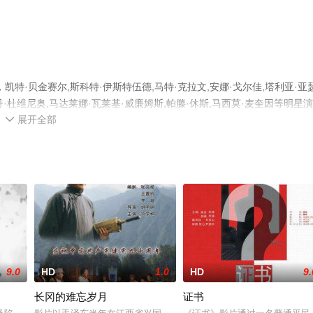
特·贝金赛尔,斯科特·伊斯特伍德,马特·克拉文,安娜·戈尔佳,塔利亚·亚
丹·杜维尼奥,马达莱娜·瓦莱基·威廉姆斯,帕滕·休斯,马西莫·麦奎因等明星
展开全部
完整版电影大全就上天堂电影网，更多相关信息可移步至豆瓣电影、电视猫

9.0
HD
1.0
HD
9.
长冈的难忘岁月
证书