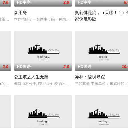
3.0
HD中字
2.0
HD中字
8.
废用身
奥莉佛是狗，（天哪！！）
家伙电影版
人们来到那里展开一段魔法般的故事。
致视力逐渐丧失的摄影师瑞真展开。在面对跨越视力障碍、好不容易成为陶艺家
本作描绘了一名医生，因一种围绕“废用身”——因瘫痪等原因已无恢
改编自2021年在NHK播出的
2.0
HD国语
2.0
HD国语
10.
公主坡之人生无憾
异林：秘境寻踪
他该如何面对现实，能改变他的命运的是谁？什么才是
标的荒漠中。一条铁丝网将两个虚构国家分隔开来，而停战协议规定，双方各派
偏僻山村公主坡四面环山交通不便，多为留守老人妇女儿童。退休市
当代其他 申报单位：东旗时代