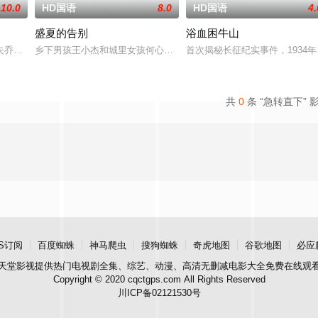
10.0
HD国语
8.0
HD国语
4.
盛夏的告别
浴血困牛山
瑰”号三十年前曾全员遇难，如今再次归来。对于为
夫乔恩迎来了为人父母的新篇章。然而萨迦的喜悦被一股令人发寒的疑惧笼罩—
乡下男孩王小杰和城里女孩何心琪都有着复杂的家庭，他们在一个夏
首次揭秘长征纪实事件，1934
共
0
条 “急转直下” 
S订阅
百度蜘蛛
神马爬虫
搜狗蜘蛛
奇虎地图
谷歌地图
必应
天堂影视
提供热门电视剧全集、综艺、动漫、高清无删减电影大全免费在线观
Copyright © 2020 cqctgps.com All Rights Reserved
川ICP备02121530号