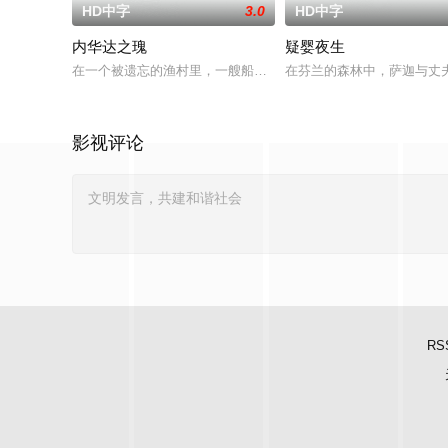
HD中字
3.0
HD中字
内华达之瑰
疑婴夜生
在一个被遗忘的渔村里，一艘船神秘地出现在旧港口。“内华达之
在芬兰的森林中，萨迦与丈
影视评论
RS