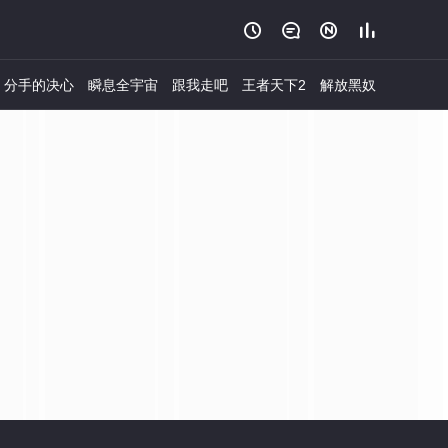




分手的决心
瞬息全宇宙
跟我走吧
王者天下2
解放黑奴