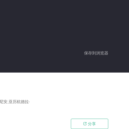
保存到浏览器
尼安,亚历杭德拉·
分享
