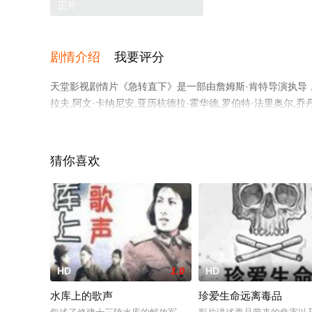
正片
剧情介绍
我要评分
天堂影视剧情片《急转直下》是一部由詹姆斯·肯特导演执导，凯
拉夫,阿文·卡纳尼安,亚历杭德拉·霍华德,罗伯特·法里奥尔,乔
精彩演绎的美国 / 意大利电影，手机免费观看高清未删减
情网等平台了解。
猜你喜欢
。
HD
1.0
HD
水库上的歌声
珍爱生命远离毒品