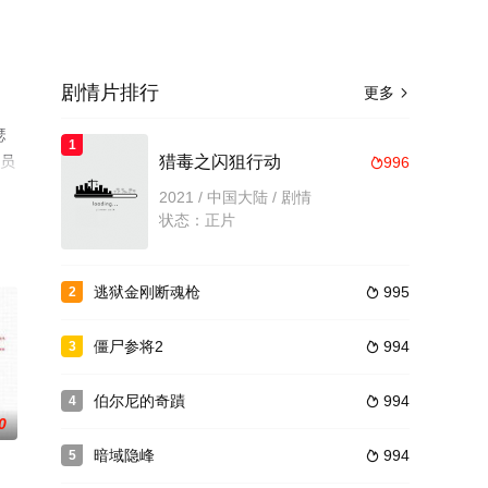
剧情片排行
更多

瑟
1
演员
猎毒之闪狙行动
996

或剧
2021 / 中国大陆 / 剧情
状态：正片
逃狱金刚断魂枪
995
2

僵尸参将2
994
3

伯尔尼的奇蹟
994
4

0
暗域隐峰
994
5
