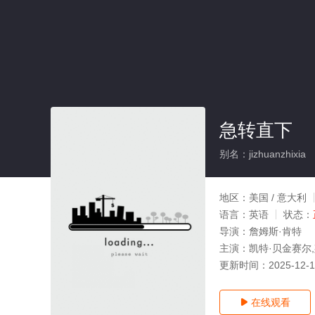
急转直下
别名：jizhuanzhixia
地区：
美国 / 意大利
语言：
英语
状态：
导演：
詹姆斯·肯特
主演：
凯特·贝金赛尔
更新时间：
2025-12-
在线观看
