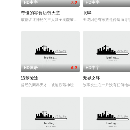
HD中字
7.0
HD中字
奇怪的零食店钱天堂
眼眸
该剧讲述神秘的主人洪子卖能够实现人们愿望的神秘零食，以及
围绕因患有家族遗传病而导
HD国语
5.0
HD中字
追梦险途
无界之环
曾经的商界天才，被迫跌落神坛。被那微不足道的成就麻醉过后
故事发生在一片没有任何地