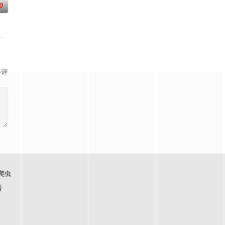
0
—她对新生
天里相识并成为好朋友，两人收获了友情和成长，
年中央苏区第五次反围剿失败，红六军团奉命西征，进入贵州石阡，一场战役后，
影评
爬虫
看