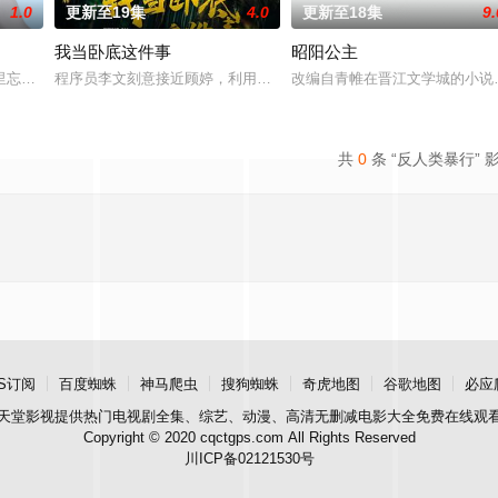
1.0
更新至19集
4.0
更新至18集
9.
我当卧底这件事
昭阳公主
进士科三元及第入翰林院的奇女子。十年前的她被他从
里忘川元神，二人共感相连，一同寻仙草修复肉身。未央动心，却不知自身是身
程序员李文刻意接近顾婷，利用顾炎女儿奴的属性，请求老炮儿顾炎
改编自青帷在晋江文学城的小说
共
0
条 “反人类暴行” 
S订阅
百度蜘蛛
神马爬虫
搜狗蜘蛛
奇虎地图
谷歌地图
必应
天堂影视
提供热门电视剧全集、综艺、动漫、高清无删减电影大全免费在线观
Copyright © 2020 cqctgps.com All Rights Reserved
川ICP备02121530号