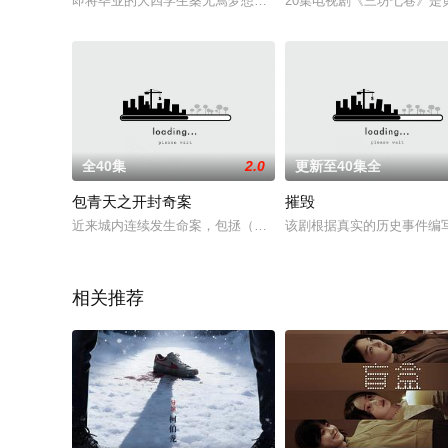
即将毕业的大四学生桑无焉梦想成为广播人，在电台做主播助理，
20集电视剧《三坊七巷》
全40集
2.0
更新至40集全
包青天之开封奇案
摧毁
近来城内连续发生命案，包拯（金超群 饰）侦探得知乃杀手之间
该剧根据真实的历史事件编
相关推荐