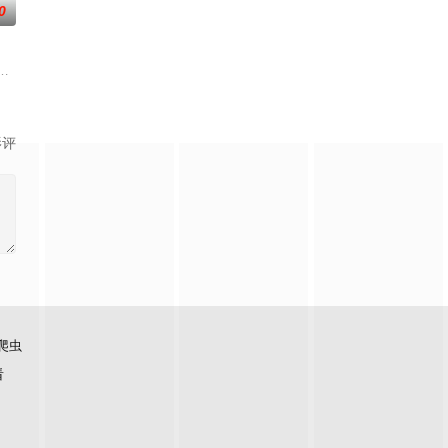
0
负玄鸟之力
带自己用程序员身份卧底电诈集团以求查出未婚妻
《平阳公主》。
影评
爬虫
看