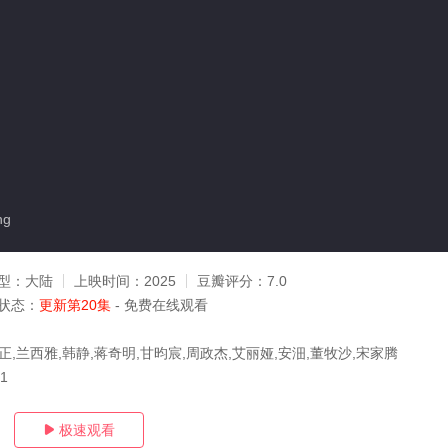
ng
型：
大陆
上映时间：
2025
豆瓣评分：
7.0
状态：
更新第20集
- 免费在线观看
正,兰西雅,韩静,蒋奇明,甘昀宸,周政杰,艾丽娅,安沺,董牧沙,宋家腾
01
极速观看
