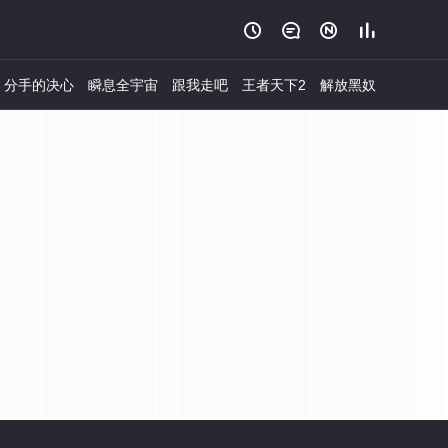




分手的决心
瞬息全宇宙
跟我走吧
王者天下2
解放黑奴