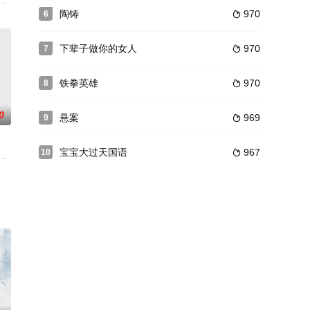
家两个出生
着极强的事业心，并拥有成功的事业，她拥有的蔷
来自 台 湾的富家子弟，他俩虽然经历不同，都几乎在一夜之间成了穷光蛋。在
陶铸
970
6

下辈子做你的女人
970
7

铁拳英雄
970
8

0
悬案
969
9

宝宝大过天国语
967
10

重要基础设
华北欢庆新中国成立之际，我国西南边陲正进
梁、山寨头领汪兆蓝，因为打鬼子偶然奇遇，后经过重重遭遇，三人的命运被