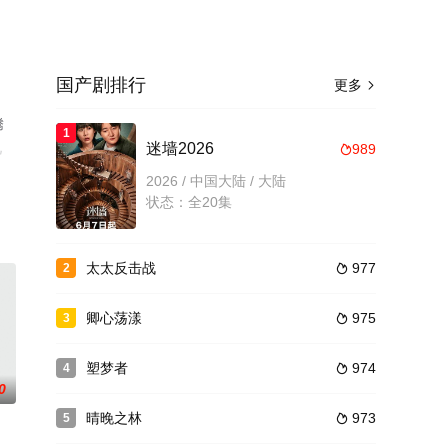
国产剧排行
更多

腾
1
视
迷墙2026
989

2026 / 中国大陆 / 大陆
状态：全20集
太太反击战
977
2

卿心荡漾
975
3

塑梦者
974
4

0
晴晚之林
973
5
