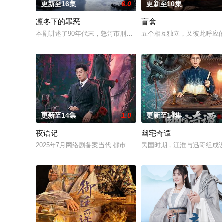
更新至16集
6.0
更新至10集
凛冬下的罪恶
盲盒
本剧讲述了90年代末，怒河市刑侦支队在无普及监控、无DNA
五个相互独立，又彼此呼应的
更新至14集
1.0
更新至14集
夜语记
幽宅奇谭
2025年7月网络剧备案当代 都市 海南越酷文化传媒有限公司
民国时期，江淮与迅哥组成说