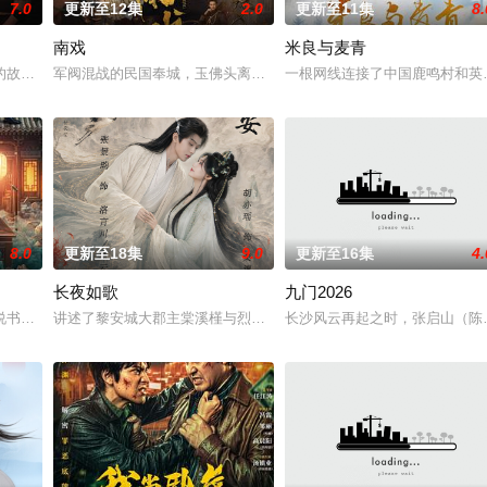
7.0
更新至12集
2.0
更新至11集
8.
南戏
米良与麦青
鉴定技术的支持下，通过摸排、勘查等传统刑侦手段
故事——用一场精心策划的“夏令营”完成复仇的受害者；临终前与遗憾和解的
军阀混战的民国奉城，玉佛头离奇失窃，戏班主横尸戏台，将冷血少
一根网线连接了中国鹿鸣村和英
8.0
更新至18集
9.0
更新至16集
4.
长夜如歌
九门2026
书班子，偶遇“白天人住屋，晚上鬼占房”的阴阳宅，江淮被掳走配“阴婚”。他
讲述了黎安城大郡主棠溪槿与烈云峥之间曲折动人的情感，以及他们
长沙风云再起之时，张启山（陈