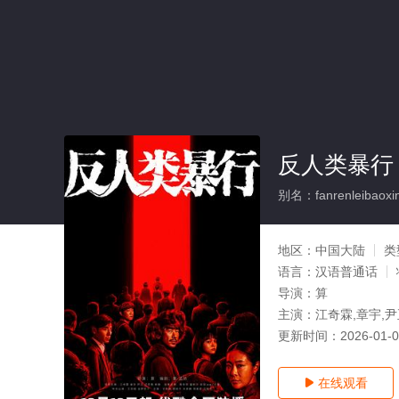
反人类暴行
别名：fanrenleibaoxi
地区：
中国大陆
类
语言：
汉语普通话
导演：
算
主演：
江奇霖,章宇,尹
更新时间：
2026-01-
在线观看
