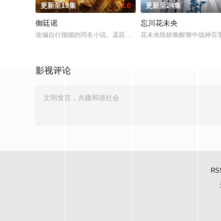
更新至19集
3.0
更新至24集
御廷谣
忘川花未央
改编自行烟烟的同名小说。孟廷辉，大平王朝有史以来个以女子
花未央除妖唤醒簪中战神百
影视评论
RS