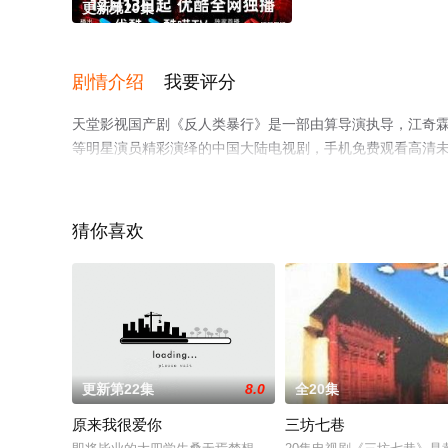
更新第20集
剧情介绍
我要评分
天堂影视国产剧《反人类暴行》是一部由算导演执导，江奇霖,章宇
等明星演员精彩演绎的中国大陆电视剧，手机免费观看高清
剧、电视猫或剧情网等平台了解。
猜你喜欢
。
更新第22集
8.0
全20集
原来我很爱你
三坊七巷