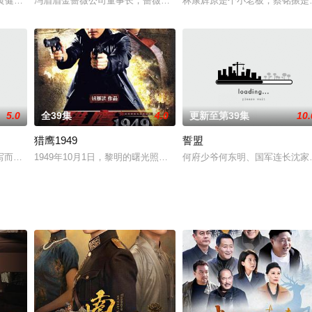
并且喜欢一个笔名叫做“一今”的神秘词曲人。桑无
是黄健中执导的一部力作，讲述了从民国到抗战胜利的年代里，福州殷实商贾罗
冯眉眉金蔷薇公司董事长，蔷薇园的业主，美丽风韵，成熟干练，有
林康辉原是个小老板，蔡铭振是
5.0
全39集
4.0
更新至第39集
10.
猎鹰1949
誓盟
为掠夺赏金火并所为，而最终目的是刑部要案证人齐
写而成，反映了雾都解放前夕，国民党准备在撤离大陆之前炸毁雾都的兵工厂和
1949年10月1日，黎明的曙光照向久被阴霾笼罩的中华大地，而当
何府少爷何东明、国军连长沈家