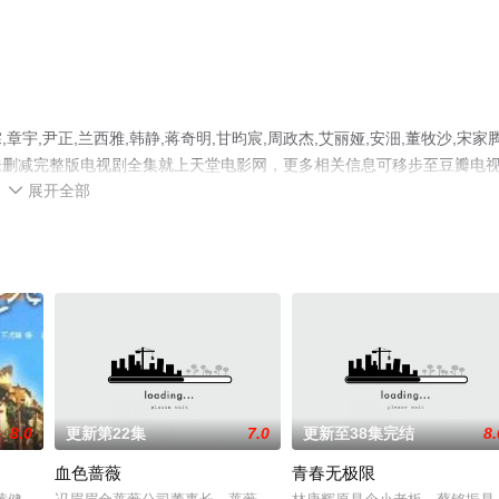
,尹正,兰西雅,韩静,蒋奇明,甘昀宸,周政杰,艾丽娅,安沺,董牧沙,宋家
未删减完整版电视剧全集就上天堂电影网，更多相关信息可移步至豆瓣电
展开全部

8.0
更新第22集
7.0
更新至38集完结
8.
血色蔷薇
青春无极限