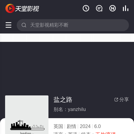






盐之路
分享

别名：yanzhilu
英国
剧情
2024
6.0