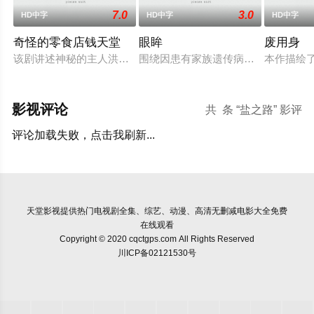
7.0
3.0
HD中字
HD中字
HD中字
奇怪的零食店钱天堂
眼眸
废用身
该剧讲述神秘的主人洪子卖能够实现人们愿望的神秘零食，以及
围绕因患有家族遗传病而导致视力逐
本作描绘
影视评论
共
条 “盐之路” 影评
评论加载失败，点击我刷新...
天堂影视
提供热门电视剧全集、综艺、动漫、高清无删减电影大全免费
在线观看
Copyright © 2020 cqctgps.com All Rights Reserved
川ICP备02121530号