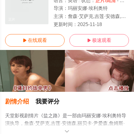
语言：
英语
状态：
正片/高清
- 免费在线观看
导演：
玛丽安娜·埃利奥特
主演：
詹森·艾萨克,吉莲·安德森,丽贝卡·尹爱森,詹姆斯·兰斯,赫米奥娜·诺里斯,安格斯·瑞特,劳埃德·哈钦森,玛丽
正片
更新时间：
2025-11-18
在线观看
极速观看


剧情介绍
我要评分
天堂影视剧情片《盐之路》是一部由玛丽安娜·埃利奥特导
演执导，詹森·艾萨克,吉莲·安德森,丽贝卡·尹爱森,詹姆斯·
兰斯,赫米奥娜·诺里斯,安格斯·瑞特,劳埃德·哈钦森,玛丽安
