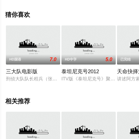
娜·埃利奥特,Megan,Placito,詹姆斯·克雷文,罗比·欧尼
尔,Sasha,Frost,贝恩·科拉
猜你喜欢
科,Jude,Marsh,Hannah,Brownlie,Tucker,St.,Ivany,Pippa,H
等明星演员精彩演绎的英国电影，手机免费观看高清未删
减完整版电影大全就上天堂电影网，更多相关信息可移步
至豆瓣电影、电视猫或剧情网等平台了解。
7.0
5.0
HD国语
HD中字
已完结
三大队电影版
泰坦尼克号2012
天命抉择
。
刑侦大队队长程兵（张译 饰）带领的三大队在办理一起恶性案件
ITV版《泰坦尼克号》聚焦不同的阶
讲述阿方
相关推荐