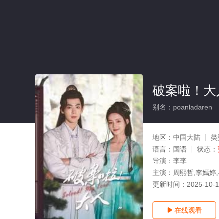
破案啦！大
别名：poanladaren
地区：
中国大陆
类
语言：
国语
状态：
导演：
李李
主演：
周熙哲,李嫣婷
更新时间：
2025-10-
在线观看
