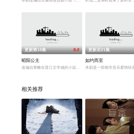
本剧改编自豆瓣阅读连载小说《小芳出嫁》，作者伊北。春节前
听说二龙湖村迎来了新村官
更新第18集
9.0
更新至21集
昭阳公主
如约而至
改编自青帷在晋江文学城的小说《平阳公主》。
本剧是一部都市音乐爱情轻
相关推荐