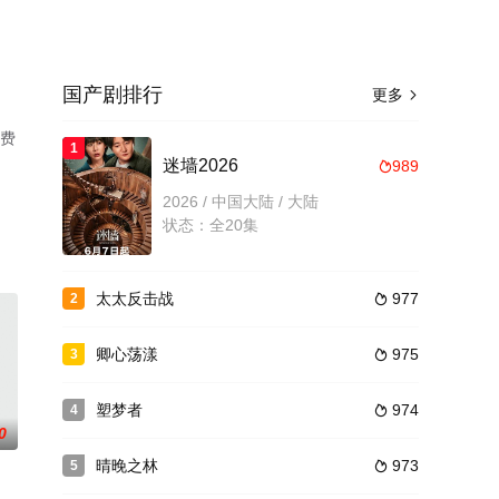
国产剧排行
更多

免费
1
迷墙2026
989

2026 / 中国大陆 / 大陆
状态：全20集
太太反击战
977
2

卿心荡漾
975
3

塑梦者
974
4

0
晴晚之林
973
5
