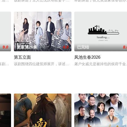
夕，远在深圳的杨凡雁接到哥哥凡虎电话，希望她早点
，浩哥事业遭遇史诗级滑铁卢，情感又遇新危机！全新爆笑故事即将解锁
该剧讲述了主人公沈庆明在妻子被醉驾撞死后，经历复仇与内心挣扎
本剧讲述了状元实业家张謇创办
9.0
更新第26集
4.0
已完结
8.
第五立面
凤池生春2026
喜剧，以音乐剧团为切入点，将一对性格迥异的青年男女联系到一起，讲述了以
该剧围绕四位建筑师展开，讲述了他们在中意合作项目中面对专业挑
屠户女戚元是被掉包的侯府千金