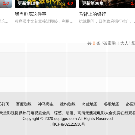
1.0
更新第19集
4.0
更新第06集
2.
我当卧底这件事
马背上的银行
进士科三元及第入翰林院的奇女子。十年前的她被他从
里忘川元神，二人共感相连，一同寻仙草修复肉身。未央动心，却不知自身是身
程序员李文刻意接近顾婷，利用顾炎女儿奴的属性，请求老炮儿顾炎
抗战期间，日伪政府强行推广、
共
0
条 “破案啦！大人” 
S订阅
百度蜘蛛
神马爬虫
搜狗蜘蛛
奇虎地图
谷歌地图
必应
天堂影视
提供热门电视剧全集、综艺、动漫、高清无删减电影大全免费在线观
Copyright © 2020 cqctgps.com All Rights Reserved
川ICP备02121530号