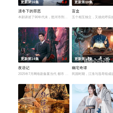
更新第16集
6.0
更新第10集
凛冬下的罪恶
盲盒
本剧讲述了90年代末，怒河市刑侦支队在无普及监控、无DNA
五个相互独立，又彼此呼应的
更新第14集
1.0
更新第14集
夜语记
幽宅奇谭
2025年7月网络剧备案当代 都市 海南越酷文化传媒有限公司
民国时期，江淮与迅哥组成说