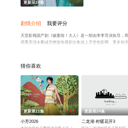
更新至24集
剧情介绍
我要评分
天堂影视国产剧《破案啦！大人》是一部由李李导演执导，周
观看高清未删减完整版电视剧全集就上天堂电影网，更多相
猜你喜欢
。
更新第11集
5.0
更新第24集
小芳2026
二龙湖·村暖花开3