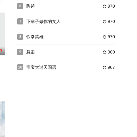
的故事。
大生企业，实业报国的故事。甲午战争后，国家蒙羞，张謇虽高中状元，却渴
陶铸
970
6

下辈子做你的女人
970
7

铁拳英雄
970
8

0
悬案
969
9

宝宝大过天国语
967
10

宁瑾、金禧
战与境外竞争，通过创新实践实现本土设计理念突
，假千金为自保陷害欺辱戚元。戚元无奈沦为靖王萧云庭的暗卫，两人互生情