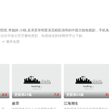
熙哲,李嫣婷,小桃,吴泽昊等明星演员精彩演绎的中国大陆电视剧，手机
关信息可移步至豆瓣电视剧、电视猫或剧情网等平台了解。
展开全部

8.0
更新第24集
7.0
更新第24集
9.
赦罪
江海潮生