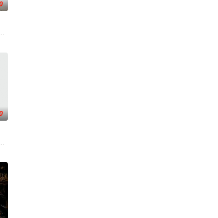
0
“无用之
帅许又安与昆曲名伶荣筱楠推向不死不休的对立绝
国牛津，麦香通过视频向米良宣告：婚不结了。鹿鸣村开了锅，村民大骂麦香
0
与女探
在复杂局势中坚守初心、勇敢面对困难的爱情故事
伟霆 饰）与吴老狗（曾舜晞 饰）强强联手，携手霍仙姑（陈瑶 饰）与九门诸