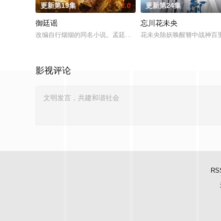
更新第19集
3.0
更新第24集
御廷谣
忘川花未央
改编自行烟烟的同名小说。孟廷辉，大平王朝有史以来个以女子
花未央除妖唤醒簪中战神百
影视评论
RS