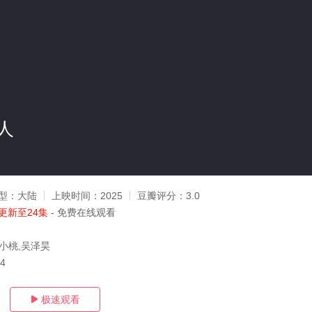
人
型：
大陆
上映时间：
2025
豆瓣评分：
3.0
更新至24集
- 免费在线观看
,小桃,吴泽昊
14
极速观看
