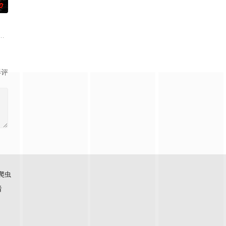
0
负玄鸟之力
带自己用程序员身份卧底电诈集团以求查出未婚妻
使用由“中国准备银行”发行的伪钞货币。根据党中央指示，高景波、徐邵梁、孙
影评
爬虫
看