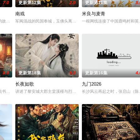
7.0
更新第12集
2.0
更新第11集
8.
南戏
米良与麦青
鉴定技术的支持下，通过摸排、勘查等传统刑侦手段
故事——用一场精心策划的“夏令营”完成复仇的受害者；临终前与遗憾和解的
军阀混战的民国奉城，玉佛头离奇失窃，戏班主横尸戏台，将冷血少
一根网线连接了中国鹿鸣村和英
8.0
更新第18集
9.0
更新第16集
4.
长夜如歌
九门2026
书班子，偶遇“白天人住屋，晚上鬼占房”的阴阳宅，江淮被掳走配“阴婚”。他
讲述了黎安城大郡主棠溪槿与烈云峥之间曲折动人的情感，以及他们
长沙风云再起之时，张启山（陈