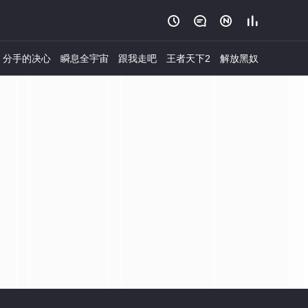




分手的决心
瞬息全宇宙
跟我走吧
王者天下2
解放黑奴