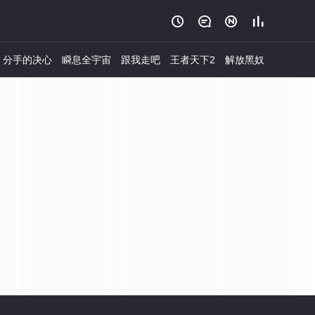




分手的决心
瞬息全宇宙
跟我走吧
王者天下2
解放黑奴