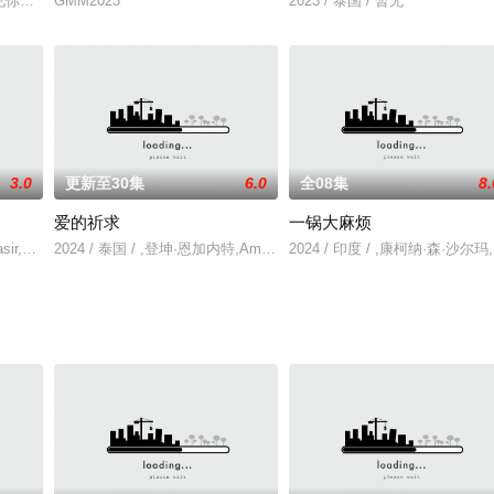
人的生活造成了严重破坏。
梦见你。一个不了解自己的小男孩的故事。
GMM2023
2023 / 泰国 / 暂无
3.0
更新至30集
6.0
全08集
8.
爱的祈求
一锅大麻烦
part,Bhudthonamoc
Yasir,Hassan,Yusra,Warsama
2024 / 泰国 / ,登坤·恩加内特,Amanda,Chalisa,Obdam,塔克利·
2024 / 印度 / ,康柯纳·森·