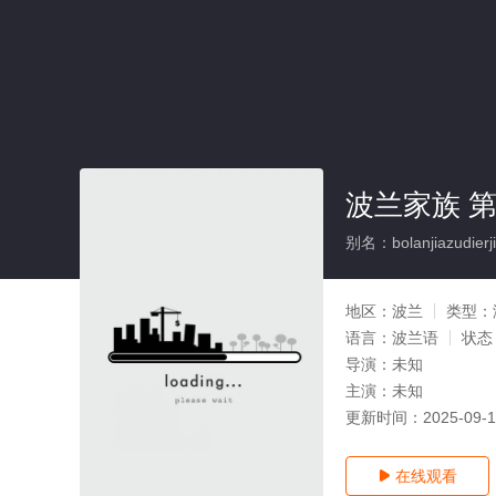
波兰家族 第
别名：bolanjiazudierji
地区：
波兰
类型：
语言：
波兰语
状态
导演：
未知
主演：
未知
更新时间：
2025-09-
在线观看
