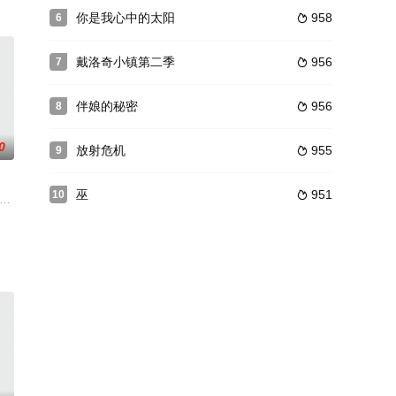
你是我心中的太阳
958
6

戴洛奇小镇第二季
956
7

伴娘的秘密
956
8

0
放射危机
955
9

巫
951
10

达万鹏,萨鲁特·维吉特拉南达,帕辛·
沙尔玛,马诺杰·巴杰帕伊,纳赛尔,萨亚士·希德,拉尔