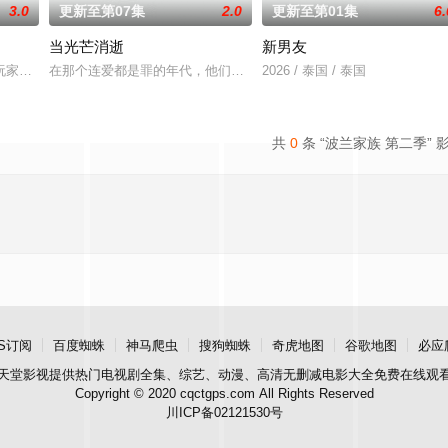
3.0
更新至第07集
2.0
更新至第01集
6.
当光芒消逝
新男友
家！顶级主播Thi追捕神秘玩家Zo，后者竟屡次击败他。一场原本只为猎杀对
在那个连爱都是罪的年代，他们选择了彼此。 1976年10月6日清晨，
2026 / 泰国 / 泰国
共
0
条 “波兰家族 第二季” 
S订阅
百度蜘蛛
神马爬虫
搜狗蜘蛛
奇虎地图
谷歌地图
必应
天堂影视
提供热门电视剧全集、综艺、动漫、高清无删减电影大全免费在线观
Copyright © 2020 cqctgps.com All Rights Reserved
川ICP备02121530号