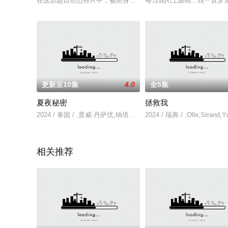
在这部超自然恐怖片中，被附身的无生命物体对犯下致命罪孽的
每当我闭上眼睛...我一直
更新至10集
4.0
全5集
夏夜秘密
拯救我
2024 / 泰国 / ,普威·丹萨优,纳塔猜·布恩普拉瑟,普唐·涵萨,Ryu,Phudtri
2024 / 瑞典 / ,Olle,Strand,
相关推荐