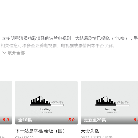
，众多明星演员精彩演绎的波兰电视剧，大结局剧情已揭晓（全8集），
多相关信息可移步至豆瓣电视剧、电视猫或剧情网等平台了解。
展开全部

9.0
全16集
5.0
更新至29集
9.
下一站是幸福 泰版（国）
天命为凰