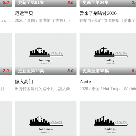
5.0
更新至第01集
6.0
更新至第04集
2.
厄运宝贝
爱来了别错过2026
多障碍等待着两人共同跨越。Runch和Nee
a cool indie rock musicia
2026 / 泰国 / 纳塔帕·宁吉拉瓦,Tupthong,Suwanrakanont,纳
翻拍自2016年泰国剧集《爱来
2.0
更新至第10集
3.0
更新至第08集
6.
嫁入高门
Zantiis
剧中争夺强大的蒂纳拉王朝领导权。法克法一生都在证明自己是合法继承人，但
出身貧困農村的路小凡，誤入豪門，成為京城高官家族的入贅女婿。
2026 / 泰国 / Nut,Traipat,Wuthi