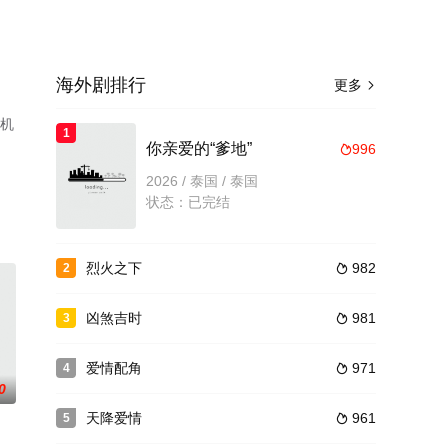
海外剧排行
更多

手机
1
你亲爱的“爹地”
996

2026 / 泰国 / 泰国
状态：已完结
烈火之下
982
2

凶煞吉时
981
3

爱情配角
971
4

0
天降爱情
961
5
