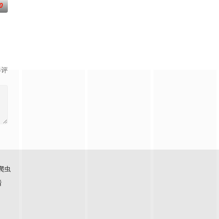
0
手的追
泰国爆发血腥镇压，大学生Ravin被
影评
爬虫
看