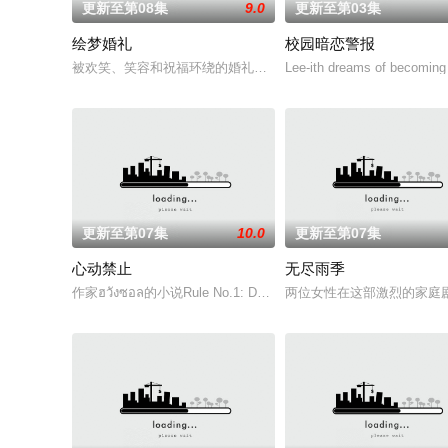
更新至第08集
9.0
更新至第03集
绘梦婚礼
校园暗恋警报
被欢笑、笑容和祝福环绕的婚礼仅仅是爱情生活的起点。未来还有许
Lee-ith dreams of becoming 
更新至第07集
10.0
更新至第07集
心动禁止
无尽雨季
作家ฮวังซอล的小说Rule No.1: Don't Be Too Emotional อย
两位女性在这部激烈的家庭