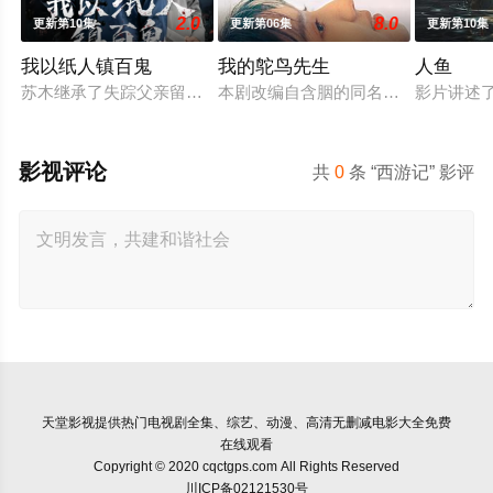
2.0
8.0
更新第10集
更新第06集
更新第10集
我以纸人镇百鬼
我的鸵鸟先生
人鱼
苏木继承了失踪父亲留下的白事馆，本想低调扎纸维生，却因一
本剧改编自含胭的同名小说，讲述了
影片讲述
影视评论
共
0
条 “西游记” 影评
天堂影视
提供热门电视剧全集、综艺、动漫、高清无删减电影大全免费
在线观看
Copyright © 2020 cqctgps.com All Rights Reserved
川ICP备02121530号