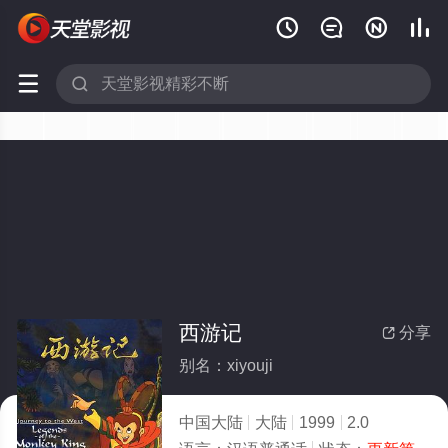






西游记
分享

别名：xiyouji
中国大陆
大陆
1999
2.0