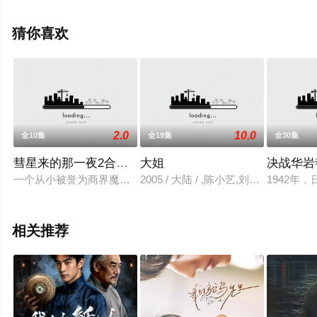
帆,罗港生,姜玉玲,王静文,戴学庐,曾丹,齐杰,刘润成,党同义,
纪元,李立宏,廖菁,张璐,田二喜,王羊,张伟等明星演员精彩演
猜你喜欢
绎的中国大陆电视剧，手机免费观看高清未删减完整版电
视剧全集就上天堂电影网，更多相关信息可移步至豆瓣电
视剧、电视猫或剧情网等平台了解。
2.0
10.0
全10集
全19集
全30集
。
彗星来的那一夜2合心纯糖版
大姐
决战华岩
一个从小被誉为商界魔童，酷炫吊炸天的80后霸总VS一个浑身是
2005 / 大陆 / ,陈小艺,刘钧,李歌,常浩
1942
相关推荐