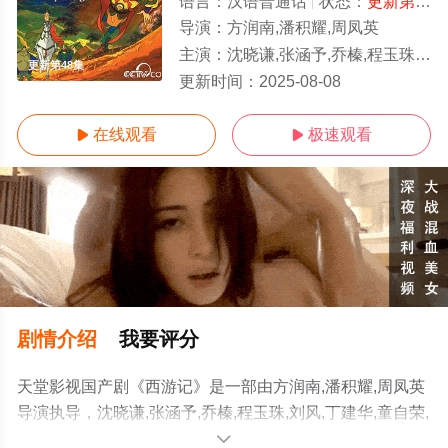
语言：
汉语普通话
状态：
更新第48集
导演：
方润南,潘积耀,周凤英
主演：
沈晓谦,张涵予,乔榛,程玉珠,刘风,丁建华,童自荣,胡平智,王肖兵,王建新,狄菲菲,严崇德,白涛,刘钦,孙渝烽
更新第48集
更新时间：
2025-08-08
在线观看
极速观看


剧情介绍
我要评分
天堂影视国产剧《西游记》是一部由方润南,潘积耀,周凤英
导演执导，沈晓谦,张涵予,乔榛,程玉珠,刘风,丁建华,童自荣,
胡平智,王肖兵,王建新,狄菲菲,严崇德,白涛,刘钦,孙渝烽,海
