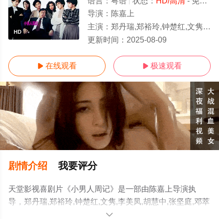
语言：
粤语
状态：
HD/高清
- 免费在线观看
导演：
陈嘉上
主演：
郑丹瑞,郑裕玲,钟楚红,文隽,李美凤,胡慧中,张坚庭,邓萃雯
HD
更新时间：
2025-08-09
在线观看
极速观看


剧情介绍
我要评分
天堂影视喜剧片《小男人周记》是一部由陈嘉上导演执
导，郑丹瑞,郑裕玲,钟楚红,文隽,李美凤,胡慧中,张坚庭,邓萃
雯等明星演员精彩演绎的中国香港电影，手机免费观看高
