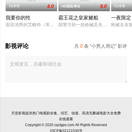
4.0
8.0
TC中字
HD国语|粤语
TC中字
我要你的性
霸王花之皇家赌船
一夜限定
面容清秀的艾略特（库珀·霍夫曼 Cooper Hoffman 饰）在著
因警方的一批枪械丢失，飞虎队简sir
刚被女友
影视评论
共
0
条 “小男人周记” 影评
天堂影视
提供热门电视剧全集、综艺、动漫、高清无删减电影大全免费
在线观看
Copyright © 2020 cqctgps.com All Rights Reserved
川ICP备02121530号