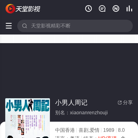






小男人周记
分享

别名：xiaonanrenzhouji
中国香港
喜剧,爱情
1989
8.0