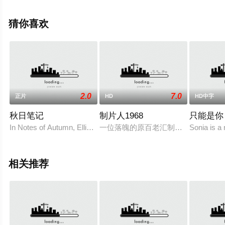
清未删减完整版电影大全就上天堂电影网，更多相关信息
可移步至豆瓣电影、电视猫或剧情网等平台了解。
猜你喜欢
。
2.0
7.0
正片
HD
HD中字
秋日笔记
制片人1968
只能是你
In Notes of Autumn, Ellie (Williams) is a fun-loving
一位落魄的原百老汇制片人跟一个“高
Sonia is a 
相关推荐